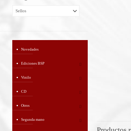
Novedades
Ediciones BSP
Vinilo
CD
Otros
Segunda mano
Productos 