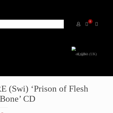
0
English (UK)
 (Swi) ‘Prison of Flesh
 Bone’ CD