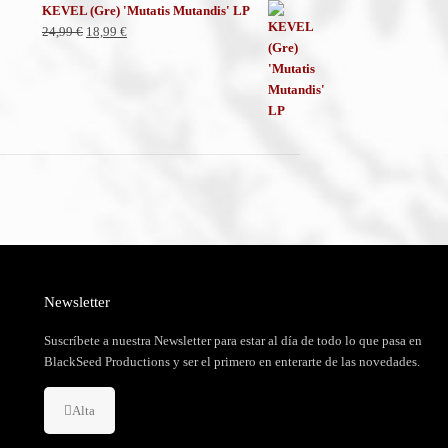
KEVEL (Gre) 'Mutatis Mutandis' LP
El
El
24,99
€
18,99
€
precio
precio
original
actual
era:
es:
24,99 €.
18,99 €.
Newsletter
Suscríbete a nuestra Newsletter para estar al día de todo lo que pasa en
BlackSeed Productions y ser el primero en enterarte de las novedades.
Alta