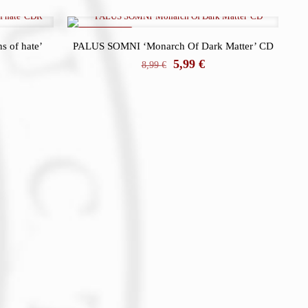
REBAJADO
 of hate’
PALUS SOMNI ‘Monarch Of Dark Matter’ CD
El
El
5,99
€
8,99
€
precio
precio
original
actual
io
era:
es:
al
8,99 €.
5,99 €.
 €.