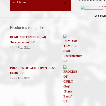
Ofertas
REBAJADO
NO EMP
Productos rebajados
DEMONIC TEMPLE (Pol)
'Incrementum' LP
El
El
19,99
€
11,99
€
precio
precio
original
actual
era:
es:
19,99 €.
11,99 €.
PROCESS OF GUILT (Por) 'Black
Earth' LP
El
El
19,99
€
11,99
€
precio
precio
original
actual
era:
es:
19,99 €.
11,99 €.