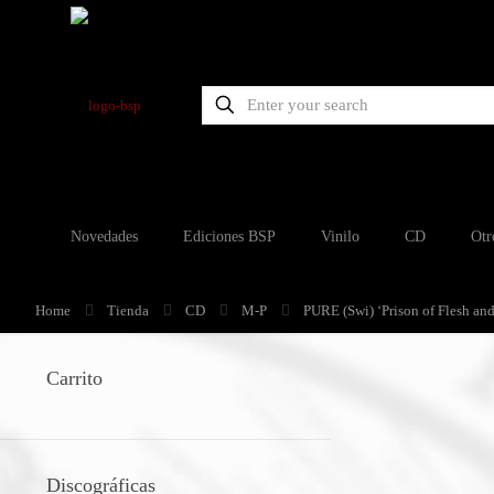
Novedades
Ediciones BSP
Vinilo
CD
Otr
Home
Tienda
CD
M-P
PURE (Swi) ‘Prison of Flesh an
Carrito
Discográficas