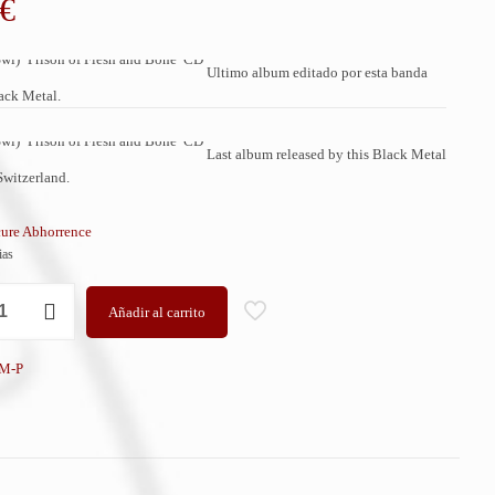
€
Ultimo album editado por esta banda
ack Metal.
Last album released by this Black Metal
witzerland.
ure Abhorrence
ias
Añadir al carrito
M-P