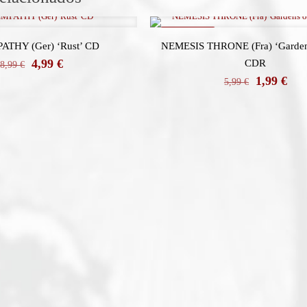
REBAJADO
ATHY (Ger) ‘Rust’ CD
NEMESIS THRONE (Fra) ‘Gardens
El
El
4,99
€
CDR
8,99
€
precio
precio
El
El
1,99
€
5,99
€
original
actual
precio
prec
era:
es:
original
actu
8,99 €.
4,99 €.
era:
es:
5,99 €.
1,99