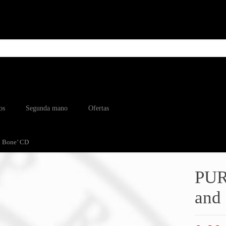
os
Segunda mano
Ofertas
d Bone’ CD
PURE
and