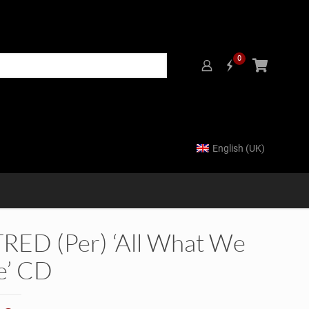
0
English (UK)
RED (Per) ‘All What We
e’ CD