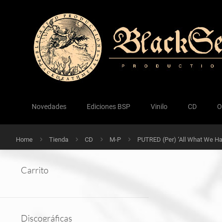
Novedades
Ediciones BSP
Vinilo
CD
O
Home
Tienda
CD
M-P
PUTRED (Per) ‘All What We Ha
Carrito
Discográficas