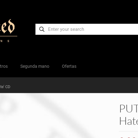
tros
Segunda mano
Ofertas
te’ CD
PUT
Hat