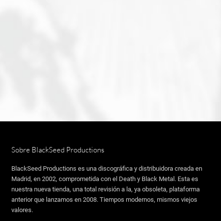
Sobre BlackSeed Productions
BlackSeed Productions es una discográfica y distribuidora creada en
Madrid, en 2002, comprometida con el Death y Black Metal. Esta es
nuestra nueva tienda, una total revisión a la, ya obsoleta, plataforma
anterior que lanzamos en 2008. Tiempos modernos, mismos viejos
valores.