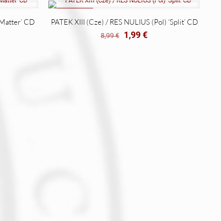
REBAJADO
Matter’ CD
PATEK XIII (Cze) / RES NULIUS (Pol) ‘Split’ CD
El
El
1,99
€
8,99
€
cio
precio
precio
ual
original
actual
era:
es:
9 €.
8,99 €.
1,99 €.