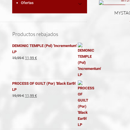
Ofertas
REBAJADO
MYSTAG
Productos rebajados
DEMONIC TEMPLE (Pol) 'Incrementum'
LP
El
El
19,99
€
11,99
€
precio
precio
original
actual
era:
es:
19,99 €.
11,99 €.
PROCESS OF GUILT (Por) 'Black Earth'
LP
El
El
19,99
€
11,99
€
precio
precio
original
actual
era:
es:
19,99 €.
11,99 €.