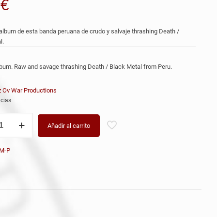
9
€
lbum de esta banda peruana de crudo y salvaje thrashing Death /
l.
um. Raw and savage thrashing Death / Black Metal from Peru.
 Ov War Productions
cias
Añadir al carrito
M-P