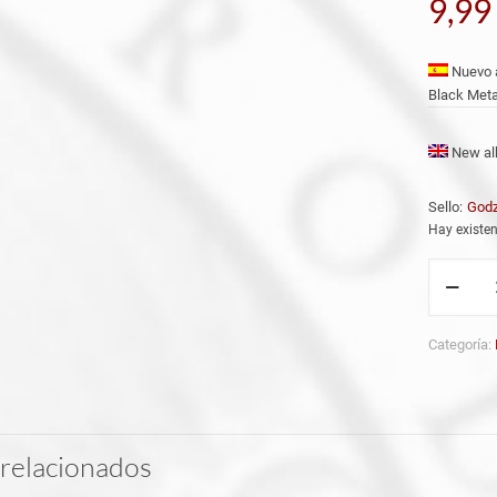
9,9
Nuevo a
Black Meta
New alb
Sello:
Godz
Hay existen
PUTRED
(Per)
'All
What
Categoría:
We
Hate'
CD
cantidad
relacionados