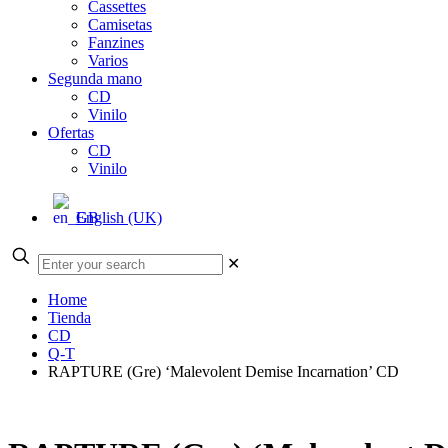
Cassettes
Camisetas
Fanzines
Varios
Segunda mano
CD
Vinilo
Ofertas
CD
Vinilo
English (UK)
✕
Home
Tienda
CD
Q-T
RAPTURE (Gre) ‘Malevolent Demise Incarnation’ CD