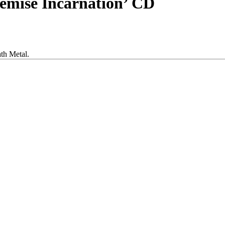
mise Incarnation’ CD
th Metal.