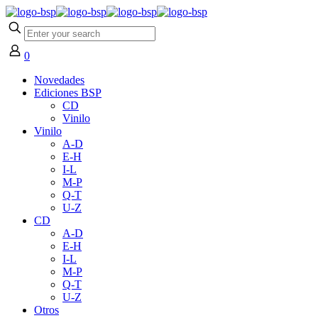
0
Novedades
Ediciones BSP
CD
Vinilo
Vinilo
A-D
E-H
I-L
M-P
Q-T
U-Z
CD
A-D
E-H
I-L
M-P
Q-T
U-Z
Otros