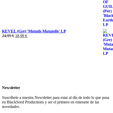
precio
precio
original
actual
era:
es:
19,99 €.
11,99 €.
KEVEL (Gre) 'Mutatis Mutandis' LP
El
El
24,99
€
18,99
€
precio
precio
original
actual
era:
es:
24,99 €.
18,99 €.
Newsletter
Suscríbete a nuestra Newsletter para estar al día de todo lo que pasa
en BlackSeed Productions y ser el primero en enterarte de las
novedades.