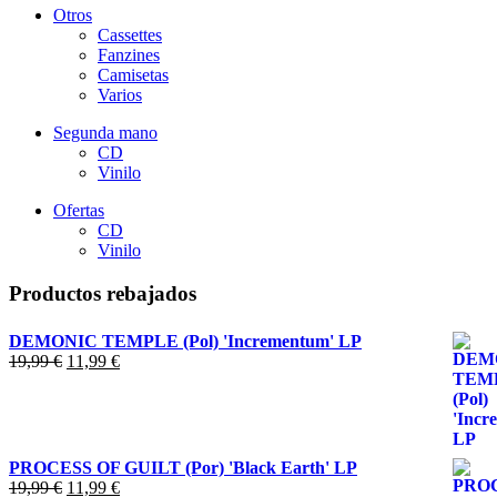
Otros
Cassettes
Fanzines
Camisetas
Varios
Segunda mano
CD
Vinilo
Ofertas
CD
Vinilo
Productos rebajados
DEMONIC TEMPLE (Pol) 'Incrementum' LP
El
El
19,99
€
11,99
€
precio
precio
original
actual
era:
es:
19,99 €.
11,99 €.
PROCESS OF GUILT (Por) 'Black Earth' LP
El
El
19,99
€
11,99
€