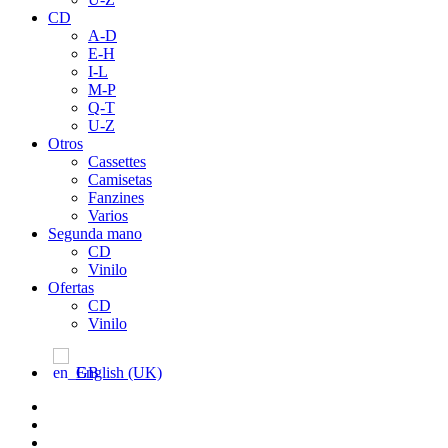
CD
A-D
E-H
I-L
M-P
Q-T
U-Z
Otros
Cassettes
Camisetas
Fanzines
Varios
Segunda mano
CD
Vinilo
Ofertas
CD
Vinilo
English (UK)