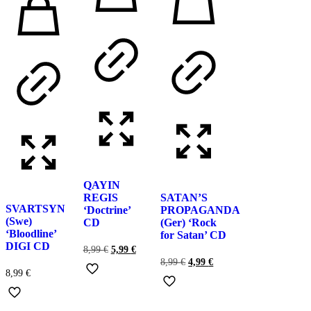
QAYIN
REGIS
SATAN’S
SVARTSYN
‘Doctrine’
PROPAGANDA
(Swe)
CD
(Ger) ‘Rock
‘Bloodline’
for Satan’ CD
DIGI CD
El
El
8,99
€
5,99
€
precio
precio
El
El
8,99
€
4,99
€
original
actual
precio
precio
8,99
€
era:
es:
original
actual
8,99 €.
5,99 €.
era:
es:
8,99 €.
4,99 €.