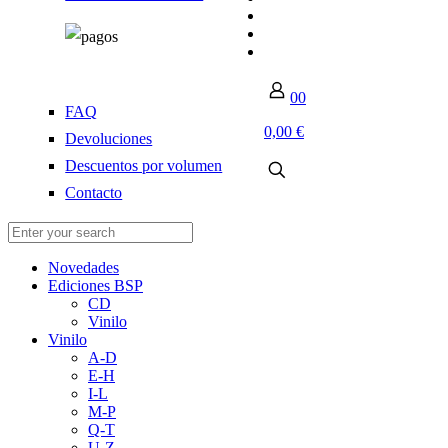
0
0
FAQ
0,00 €
Devoluciones
Descuentos por volumen
Contacto
Novedades
Ediciones BSP
CD
Vinilo
Vinilo
A-D
E-H
I-L
M-P
Q-T
U-Z