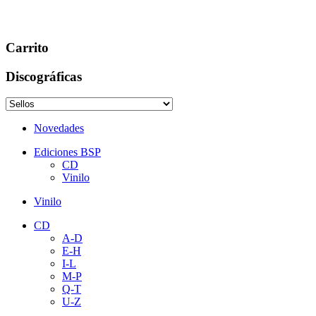
Carrito
Discográficas
Novedades
Ediciones BSP
CD
Vinilo
Vinilo
CD
A-D
E-H
I-L
M-P
Q-T
U-Z