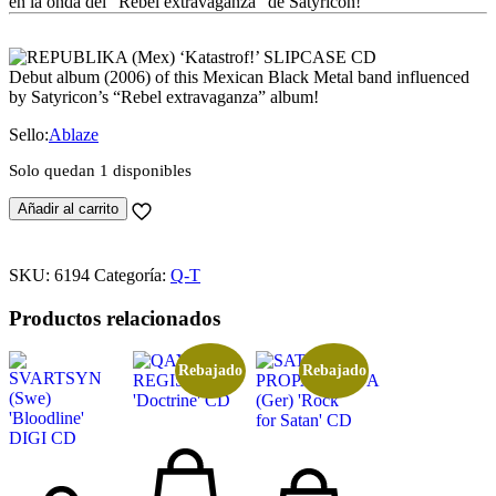
en la onda del “Rebel extravaganza” de Satyricon!
8,99 €.
4,99 €.
Debut album (2006) of this Mexican Black Metal band influenced
by Satyricon’s “Rebel extravaganza” album!
Sello:
Ablaze
Solo quedan 1 disponibles
REPUBLIKA
Añadir al carrito
(Mex)
'Katastrof!'
SLIPCASE
SKU:
6194
Categoría:
Q-T
CD
cantidad
Productos relacionados
Rebajado
Rebajado