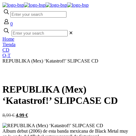
0
✕
Home
Tienda
CD
Q-T
REPUBLIKA (Mex) ‘Katastrof!’ SLIPCASE CD
REPUBLIKA (Mex)
‘Katastrof!’ SLIPCASE CD
El
El
8,99
€
4,99
€
precio
precio
original
actual
Album debut (2006) de esta banda mexicana de Black Metal muy
era:
es: