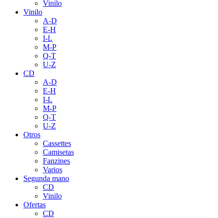
Vinilo
Vinilo
A-D
E-H
I-L
M-P
Q-T
U-Z
CD
A-D
E-H
I-L
M-P
Q-T
U-Z
Otros
Cassettes
Camisetas
Fanzines
Varios
Segunda mano
CD
Vinilo
Ofertas
CD