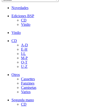
Novedades
Ediciones BSP
CD
Vinilo
Vinilo
CD
A-D
E-H
I-L
M-P
Q-T
U-Z
Otros
Cassettes
Fanzines
Camisetas
Varios
Segunda mano
CD