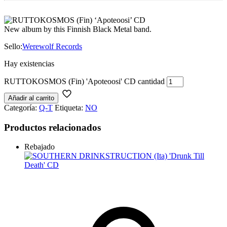
New album by this Finnish Black Metal band.
Sello:
Werewolf Records
Hay existencias
RUTTOKOSMOS (Fin) 'Apoteoosi' CD cantidad
Añadir al carrito
Categoría:
Q-T
Etiqueta:
NO
Productos relacionados
Rebajado