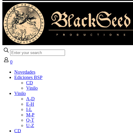
0
Novedades
Ediciones BSP
CD
Vinilo
Vinilo
A-D
E-H
I-L
M-P
Q-T
U-Z
CD