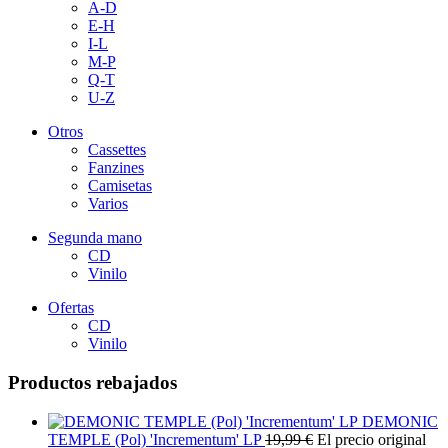
A-D
E-H
I-L
M-P
Q-T
U-Z
Otros
Cassettes
Fanzines
Camisetas
Varios
Segunda mano
CD
Vinilo
Ofertas
CD
Vinilo
Productos rebajados
DEMONIC
TEMPLE (Pol) 'Incrementum' LP
19,99
€
El precio original