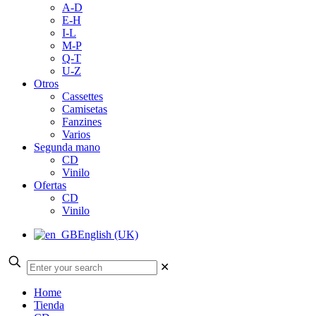
A-D
E-H
I-L
M-P
Q-T
U-Z
Otros
Cassettes
Camisetas
Fanzines
Varios
Segunda mano
CD
Vinilo
Ofertas
CD
Vinilo
English (UK)
✕
Home
Tienda