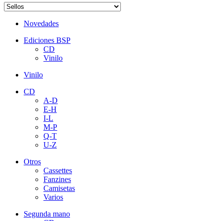
Novedades
Ediciones BSP
CD
Vinilo
Vinilo
CD
A-D
E-H
I-L
M-P
Q-T
U-Z
Otros
Cassettes
Fanzines
Camisetas
Varios
Segunda mano