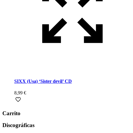
SIXX (Usa) ‘Sister devil’ CD
8,99
€
Carrito
Discográficas