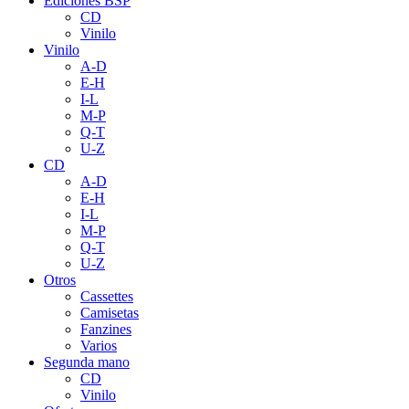
Ediciones BSP
CD
Vinilo
Vinilo
A-D
E-H
I-L
M-P
Q-T
U-Z
CD
A-D
E-H
I-L
M-P
Q-T
U-Z
Otros
Cassettes
Camisetas
Fanzines
Varios
Segunda mano
CD
Vinilo