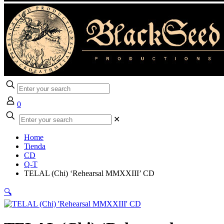
0
✕
Home
Tienda
CD
Q-T
TELAL (Chi) ‘Rehearsal MMXXIII’ CD
🔍