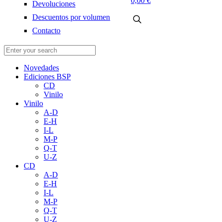
0,00 €
Devoluciones
Descuentos por volumen
Contacto
Novedades
Ediciones BSP
CD
Vinilo
Vinilo
A-D
E-H
I-L
M-P
Q-T
U-Z
CD
A-D
E-H
I-L
M-P
Q-T
U-Z