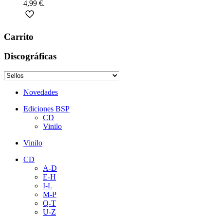
4,99 €.
Carrito
Discográficas
Novedades
Ediciones BSP
CD
Vinilo
Vinilo
CD
A-D
E-H
I-L
M-P
Q-T
U-Z