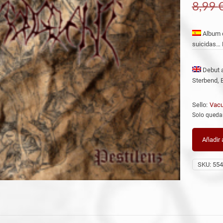
8,99
Album d
suicidas… 
Debut a
Sterbend,
Sello:
Vacu
Solo queda
Añadir a
SKU:
554