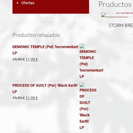
Productos 
Ofertas
REBAJADO
STORM BREED
Productos rebajados
DEMONIC TEMPLE (Pol) 'Incrementum'
LP
El
El
19,99
€
11,99
€
precio
precio
original
actual
era:
es:
19,99 €.
11,99 €.
PROCESS OF GUILT (Por) 'Black Earth'
LP
El
El
19,99
€
11,99
€
precio
precio
original
actual
era:
es:
19,99 €.
11,99 €.