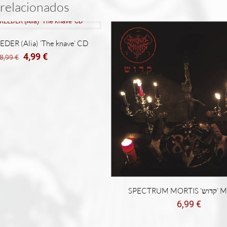
relacionados
ER (Alia) ‘The knave’ CD
El
El
4,99
€
8,99
€
precio
precio
original
actual
era:
es:
8,99 €.
4,99 €.
SPECTRUM 
6,99
€