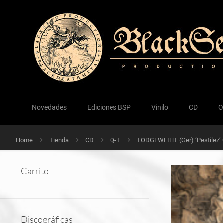
Novedades
Ediciones BSP
Vinilo
CD
O
Home
Tienda
CD
Q-T
TODGEWEIHT (Ger) ‘Pestilez’
Carrito
Discográficas