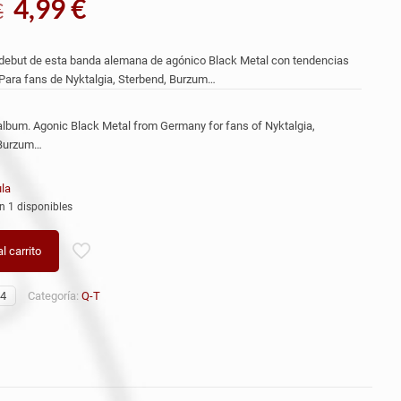
El
El
4,99
€
€
precio
precio
original
actual
ebut de esta banda alemana de agónico Black Metal con tendencias
era:
es:
Para fans de Nyktalgia, Sterbend, Burzum…
8,99 €.
4,99 €.
lbum. Agonic Black Metal from Germany for fans of Nyktalgia,
 Burzum…
la
n 1 disponibles
l carrito
4
Categoría:
Q-T