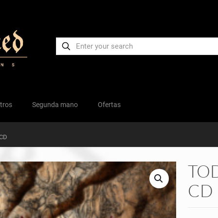
tros
Segunda mano
Ofertas
 CD
TOD
CD