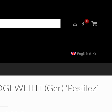
0
English (UK)
GEWEIHT (Ger) ‘Pestilez’