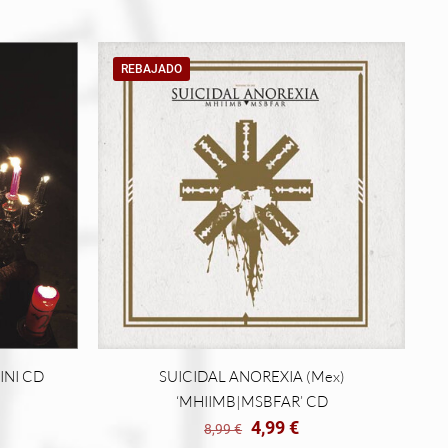
REBAJADO
MORTIS ‘קדוש’ MINI CD
SUICIDAL ANOREXIA (Mex)
‘MHIIMB|MSBFAR’ CD
El
El
4,99
€
8,99
€
precio
precio