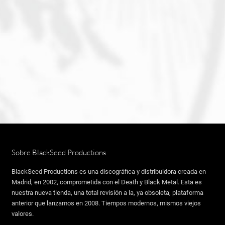
Sobre BlackSeed Productions
BlackSeed Productions es una discográfica y distribuidora creada en
Madrid, en 2002, comprometida con el Death y Black Metal. Esta es
nuestra nueva tienda, una total revisión a la, ya obsoleta, plataforma
anterior que lanzamos en 2008. Tiempos modernos, mismos viejos
valores.