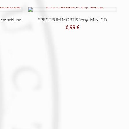
dem schlund
SPECTRUM MORTIS ‘קדוש’ MINI CD
6,99
€
cio
ual
9 €.