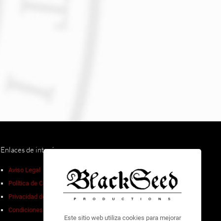
Enlaces de interés
Aviso Legal
FAQ
Política de Cookies
Devoluciones
Privacidad de Datos
Descuentos por volumen
Condiciones de Venta
Contacto
Este sitio web utiliza cookies para mejorar