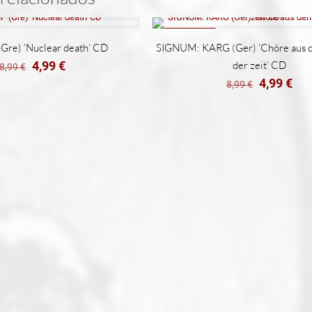
REBAJADO
re) ‘Nuclear death’ CD
SIGNUM: KARG (Ger) ‘Chöre aus 
El
El
4,99
€
der zeit’ CD
8,99
€
precio
precio
El
El
4,99
€
8,99
€
original
actual
precio
pre
era:
es:
original
act
8,99 €.
4,99 €.
era:
es:
8,99 €.
4,9