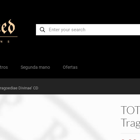
tros
Segunda mano
Ofertas
ragoediae Divinae’ CD
TOT
Tra