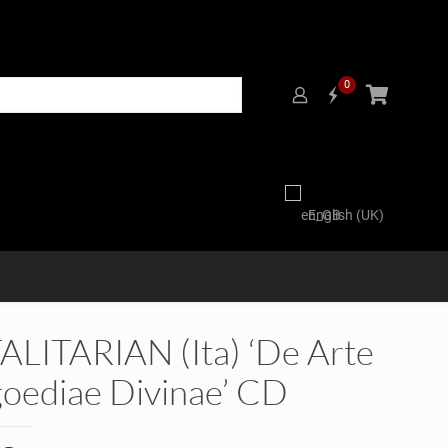
0
English (UK)
ALITARIAN (Ita) ‘De Arte
goediae Divinae’ CD