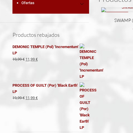
Ofertas
REBAJADO
SWAMP (G
Productos rebajados
DEMONIC TEMPLE (Pol) 'Incrementum'
LP
El
El
19,99
€
11,99
€
precio
precio
original
actual
era:
es:
19,99 €.
11,99 €.
PROCESS OF GUILT (Por) 'Black Earth'
LP
El
El
19,99
€
11,99
€
precio
precio
original
actual
era:
es:
19,99 €.
11,99 €.