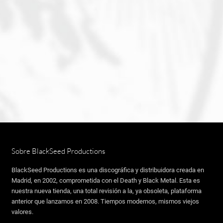
Sobre BlackSeed Productions
BlackSeed Productions es una discográfica y distribuidora creada en
Madrid, en 2002, comprometida con el Death y Black Metal. Esta es
nuestra nueva tienda, una total revisión a la, ya obsoleta, plataforma
anterior que lanzamos en 2008. Tiempos modernos, mismos viejos
valores.