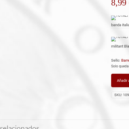
8,99
banda ital
militant Bl
Sello:
Barr
Solo queda
Añadir a
SKU:
109
relacionados