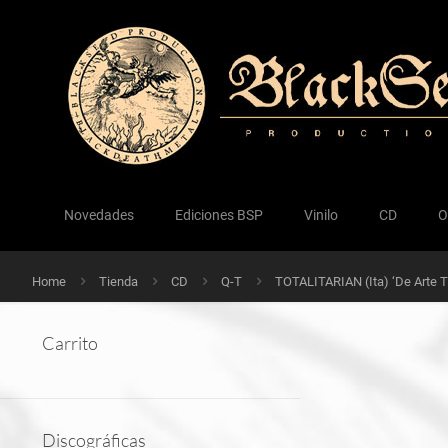
Novedades
Ediciones BSP
Vinilo
CD
O
Home
Tienda
CD
Q-T
TOTALITARIAN (Ita) ‘De Arte T
Carrito
Discográficas