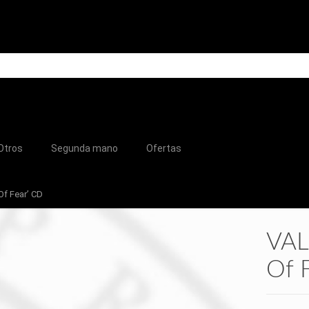
Otros
Segunda mano
Ofertas
Of Fear’ CD
VAL
Of 