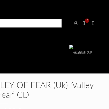
0
English (UK)
LEY OF FEAR (Uk) ‘Valley
Fear’ CD