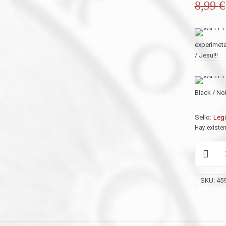
8,99
€
experimeta
/ Jesu!!!
Black / No
Sello:
Legi
Hay existe
VALLEY
OF
FEAR
(Uk)
SKU:
45
'Valley
Of
Fear'
CD