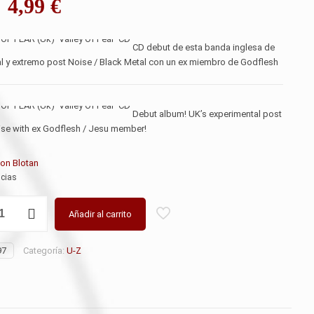
El
El
4,99
€
precio
precio
original
actual
CD debut de esta banda inglesa de
l y extremo post Noise / Black Metal con un ex miembro de Godflesh
era:
es:
8,99 €.
4,99 €.
Debut album! UK’s experimental post
ise with ex Godflesh / Jesu member!
on Blotan
ncias
Añadir al carrito
97
Categoría:
U-Z