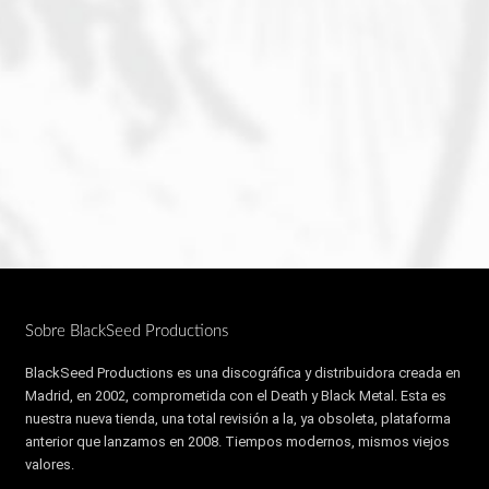
Sobre BlackSeed Productions
BlackSeed Productions es una discográfica y distribuidora creada en
Madrid, en 2002, comprometida con el Death y Black Metal. Esta es
nuestra nueva tienda, una total revisión a la, ya obsoleta, plataforma
anterior que lanzamos en 2008. Tiempos modernos, mismos viejos
valores.