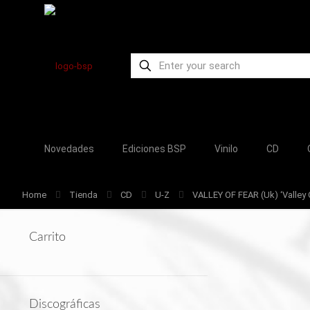
Novedades
Ediciones BSP
Vinilo
CD
Home
Tienda
CD
U-Z
VALLEY OF FEAR (Uk) ‘Valley 
Carrito
Discográficas