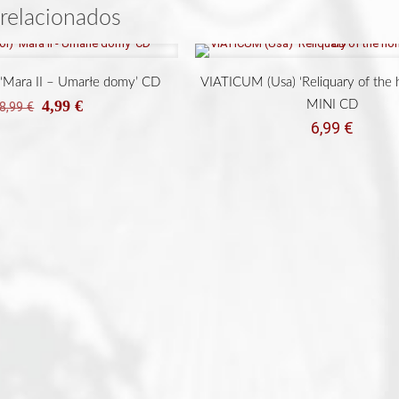
cantidad
relacionados
 ‘Mara II – Umarłe domy’ CD
VIATICUM (Usa) ‘Reliquary of the 
El
El
4,99
€
MINI CD
8,99
€
precio
precio
6,99
€
original
actual
era:
es:
8,99 €.
4,99 €.