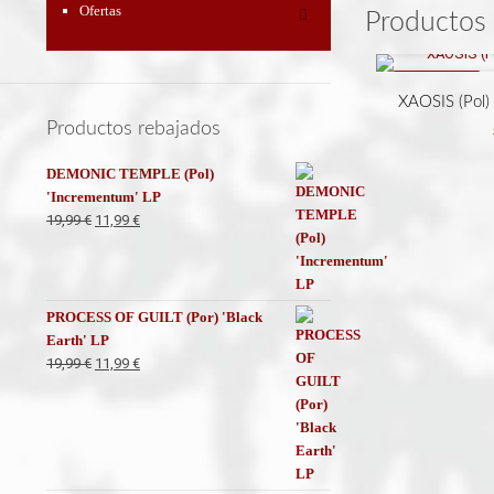
Ofertas
Productos 
REBAJADO
XAOSIS (Pol)
Productos rebajados
DEMONIC TEMPLE (Pol)
'Incrementum' LP
El
El
19,99
€
11,99
€
precio
precio
original
actual
era:
es:
19,99 €.
11,99 €.
PROCESS OF GUILT (Por) 'Black
Earth' LP
El
El
19,99
€
11,99
€
precio
precio
original
actual
era:
es:
19,99 €.
11,99 €.