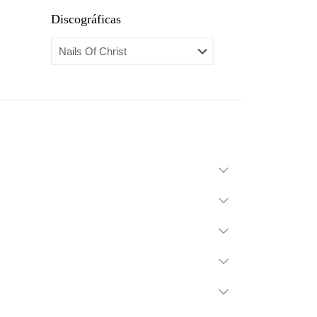
Discográficas
Novedades
Ediciones BSP
Vinilo
CD
Otros
Segunda mano