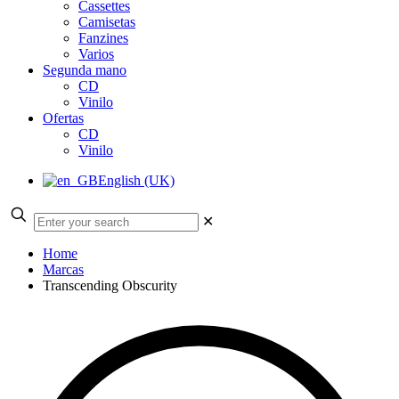
Cassettes
Camisetas
Fanzines
Varios
Segunda mano
CD
Vinilo
Ofertas
CD
Vinilo
English (UK)
✕
Home
Marcas
Transcending Obscurity