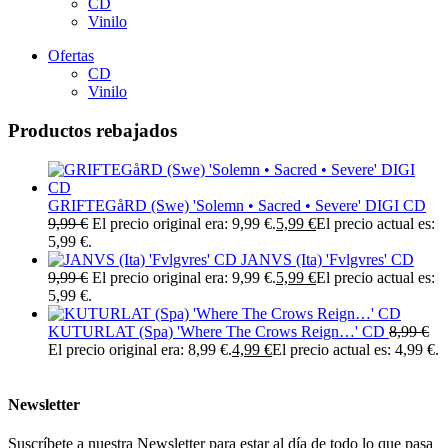
CD
Vinilo
Ofertas
CD
Vinilo
Productos rebajados
GRIFTEGåRD (Swe) 'Solemn • Sacred • Severe' DIGI CD
9,99
€
El precio original era: 9,99 €.
5,99
€
El precio actual es:
5,99 €.
JANVS (Ita) 'Fvlgvres' CD
9,99
€
El precio original era: 9,99 €.
5,99
€
El precio actual es:
5,99 €.
KUTURLAT (Spa) 'Where The Crows Reign…' CD
8,99
€
El precio original era: 8,99 €.
4,99
€
El precio actual es: 4,99 €.
Newsletter
Suscríbete a nuestra Newsletter para estar al día de todo lo que pasa