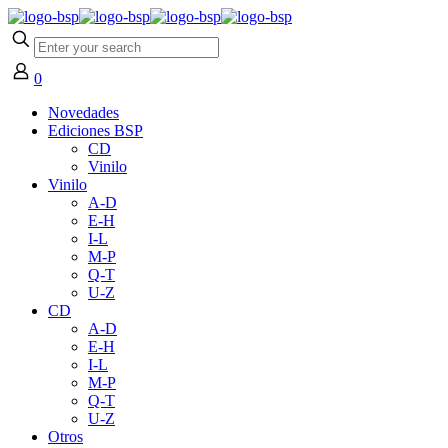
0
Novedades
Ediciones BSP
CD
Vinilo
Vinilo
A-D
E-H
I-L
M-P
Q-T
U-Z
CD
A-D
E-H
I-L
M-P
Q-T
U-Z
Otros