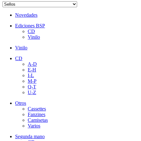
Novedades
Ediciones BSP
CD
Vinilo
Vinilo
CD
A-D
E-H
I-L
M-P
Q-T
U-Z
Otros
Cassettes
Fanzines
Camisetas
Varios
Segunda mano