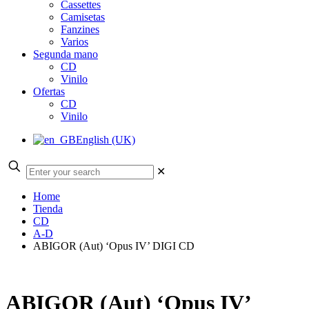
Cassettes
Camisetas
Fanzines
Varios
Segunda mano
CD
Vinilo
Ofertas
CD
Vinilo
English (UK)
✕
Home
Tienda
CD
A-D
ABIGOR (Aut) ‘Opus IV’ DIGI CD
ABIGOR (Aut) ‘Opus IV’