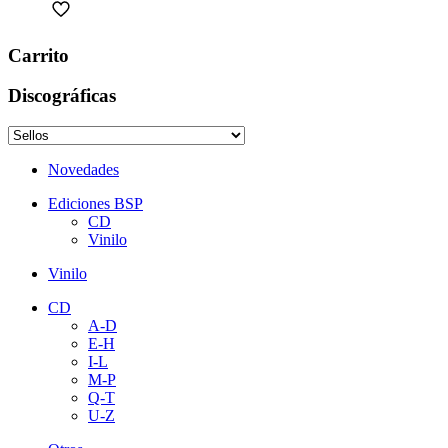
Carrito
Discográficas
Novedades
Ediciones BSP
CD
Vinilo
Vinilo
CD
A-D
E-H
I-L
M-P
Q-T
U-Z