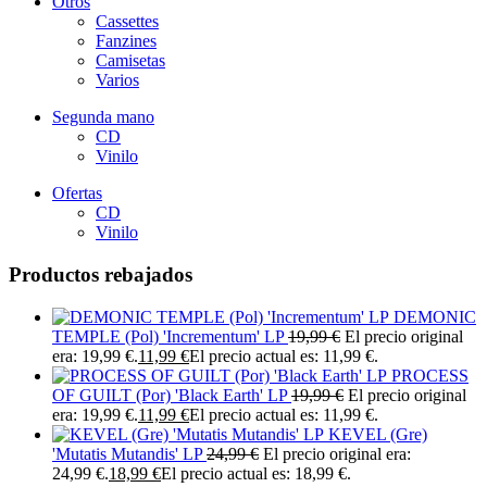
Otros
Cassettes
Fanzines
Camisetas
Varios
Segunda mano
CD
Vinilo
Ofertas
CD
Vinilo
Productos rebajados
DEMONIC
TEMPLE (Pol) 'Incrementum' LP
19,99
€
El precio original
era: 19,99 €.
11,99
€
El precio actual es: 11,99 €.
PROCESS
OF GUILT (Por) 'Black Earth' LP
19,99
€
El precio original
era: 19,99 €.
11,99
€
El precio actual es: 11,99 €.
KEVEL (Gre)
'Mutatis Mutandis' LP
24,99
€
El precio original era:
24,99 €.
18,99
€
El precio actual es: 18,99 €.