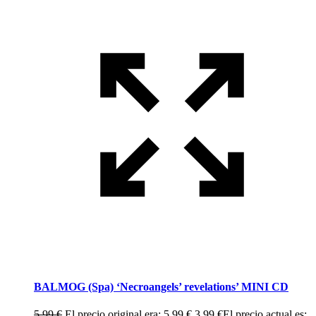
BALMOG (Spa) ‘Necroangels’ revelations’ MINI CD
5,99
€
El precio original era: 5,99 €.
3,99
€
El precio actual es: