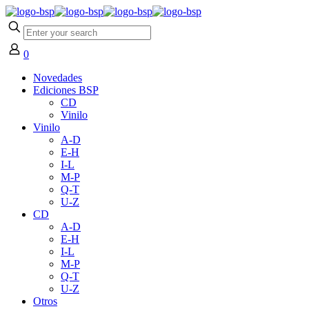
0
Novedades
Ediciones BSP
CD
Vinilo
Vinilo
A-D
E-H
I-L
M-P
Q-T
U-Z
CD
A-D
E-H
I-L
M-P
Q-T
U-Z
Otros