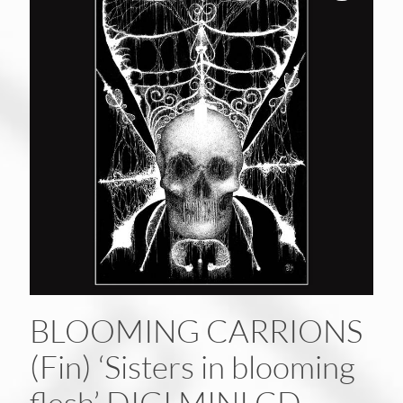
BLOOMING CARRIONS
(Fin) ‘Sisters in blooming
flesh’ DIGI MINI CD