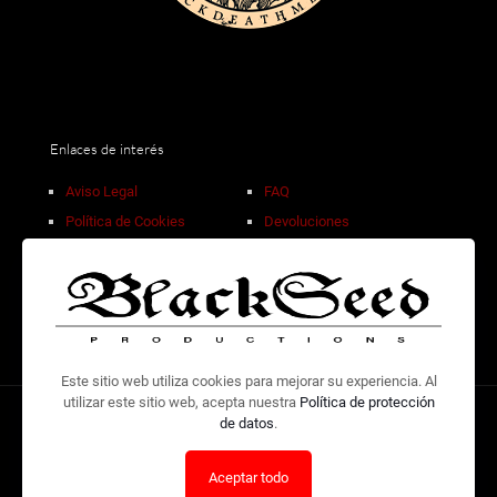
Enlaces de interés
Aviso Legal
FAQ
Política de Cookies
Devoluciones
Privacidad de Datos
Descuentos por volumen
Condiciones de Venta
Contacto
Este sitio web utiliza cookies para mejorar su experiencia. Al
utilizar este sitio web, acepta nuestra
Política de protección
de datos
.
© 2026 Design by
Adolfo WB
| Check and listen to our own
releases at the
BlackSeed Productions Bandcamp.
Aceptar todo