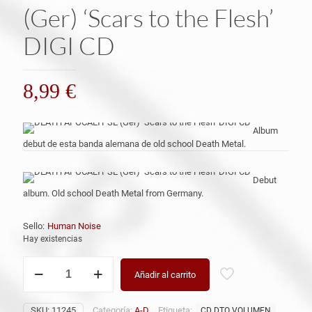
(Ger) ‘Scars to the Flesh’
DIGI CD
8,99
€
Album
debut de esta banda alemana de old school Death Metal.
Debut
album. Old school Death Metal from Germany.
Sello:
Human Noise
Hay existencias
DEATH
Añadir al carrito
APOCALYPSE
(Ger)
‘Scars
SKU:
11245
Categoría:
A-D
Etiqueta:
CD DTO VOLUMEN