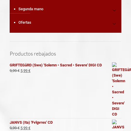
Segunda mano
Ofertas
Productos rebajados
GRIFTEGåRD (Swe) 'Solemn • Sacred • Severe' DIGI CD
El
El
9,99
€
5,99
€
precio
precio
original
actual
era:
es:
9,99 €.
5,99 €.
JANVS (Ita) 'Fvlgvres' CD
El
El
9,99
€
5,99
€