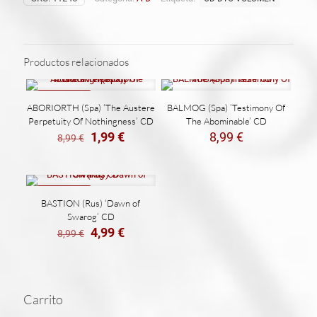
to
the
Flesh’
DIGI
CD
Productos relacionados
cantidad
REBAJADO
ABORIORTH (Spa) ‘The Austere
BALMOG (Spa) ‘Testimony Of
Perpetuity Of Nothingness’ CD
The Abominable’ CD
El
El
1,99
€
8,99
€
8,99
€
precio
precio
original
actual
era:
es:
8,99 €.
1,99 €.
REBAJADO
BASTION (Rus) ‘Dawn of
Swarog’ CD
El
El
4,99
€
8,99
€
precio
precio
original
actual
era:
es:
8,99 €.
4,99 €.
Carrito