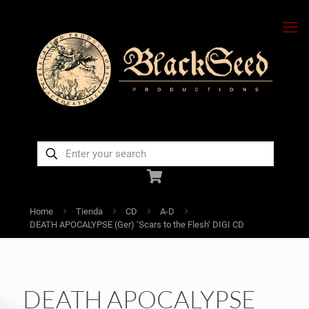
Home
Tienda
CD
A-D
DEATH APOCALYPSE (Ger) ‘Scars to the Flesh’ DIGI CD
DEATH APOCALYPSE