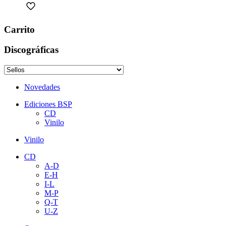
Carrito
Discográficas
Novedades
Ediciones BSP
CD
Vinilo
Vinilo
CD
A-D
E-H
I-L
M-P
Q-T
U-Z