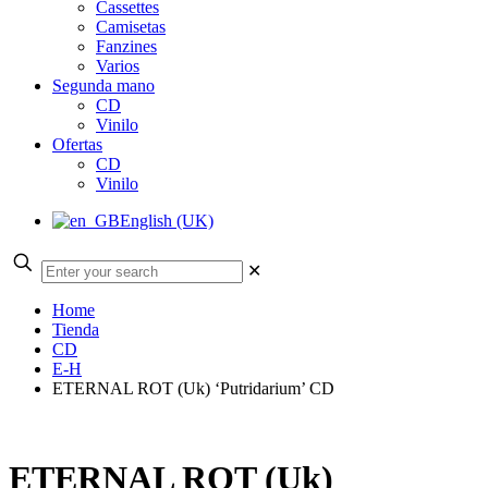
Cassettes
Camisetas
Fanzines
Varios
Segunda mano
CD
Vinilo
Ofertas
CD
Vinilo
English (UK)
✕
Home
Tienda
CD
E-H
ETERNAL ROT (Uk) ‘Putridarium’ CD
ETERNAL ROT (Uk)