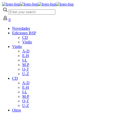
0
Novedades
Ediciones BSP
CD
Vinilo
Vinilo
A-D
E-H
I-L
M-P
Q-T
U-Z
CD
A-D
E-H
I-L
M-P
Q-T
U-Z
Otros