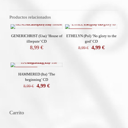
Productos relacionados
REBAJADO
GENERICHRIST (Usa) ‘House of
ETHELYN (Pol) ‘No glory to the
illrepute’ CD
god’ CD
El
El
8,99
€
4,99
€
8,99
€
precio
precio
original
actual
era:
es:
8,99 €.
4,99 €.
REBAJADO
HAMMERED (Ita) ‘The
beginning’ CD
El
El
4,99
€
8,99
€
precio
precio
original
actual
era:
es:
8,99 €.
4,99 €.
Carrito