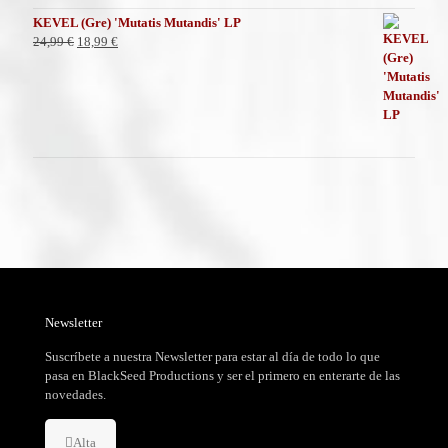
KEVEL (Gre) 'Mutatis Mutandis' LP
El
El
24,99
€
18,99
€
precio
precio
original
actual
era:
es:
24,99 €.
18,99 €.
Newsletter
Suscríbete a nuestra Newsletter para estar al día de todo lo que
pasa en BlackSeed Productions y ser el primero en enterarte de las
novedades.
Alta