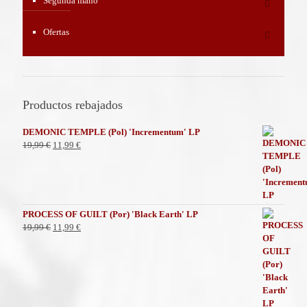
Segunda mano
Ofertas
Productos rebajados
DEMONIC TEMPLE (Pol) 'Incrementum' LP
El
El
19,99
€
11,99
€
precio
precio
original
actual
era:
es:
19,99 €.
11,99 €.
PROCESS OF GUILT (Por) 'Black Earth' LP
El
El
19,99
€
11,99
€
precio
precio
original
actual
era:
es:
19,99 €.
11,99 €.