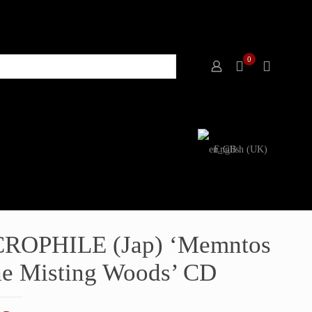
0
English (UK)
ROPHILE (Jap) ‘Memntos
he Misting Woods’ CD