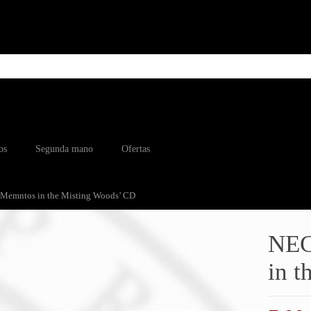
os
Segunda mano
Ofertas
Memntos in the Misting Woods’ CD
NEC
in t