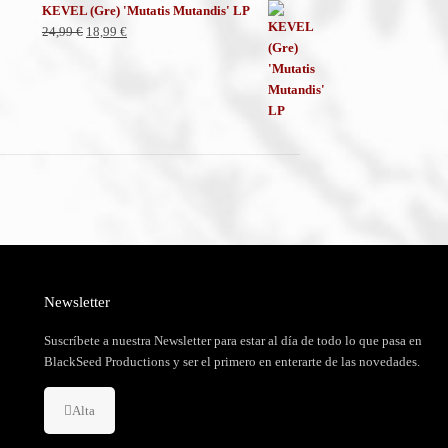
KEVEL (Gre) 'Mutatis Mutandis' LP
El
El
24,99
€
18,99
€
precio
precio
original
actual
era:
es:
24,99 €.
18,99 €.
Newsletter
Suscríbete a nuestra Newsletter para estar al día de todo lo que pasa en
BlackSeed Productions y ser el primero en enterarte de las novedades.
Alta