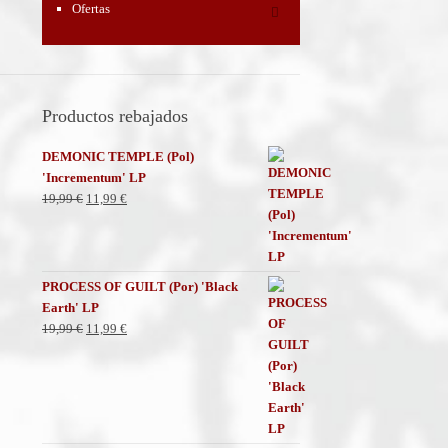
Ofertas
Productos rebajados
DEMONIC TEMPLE (Pol)
'Incrementum' LP
El
El
19,99
€
11,99
€
precio
precio
original
actual
era:
es:
19,99 €.
11,99 €.
PROCESS OF GUILT (Por) 'Black
Earth' LP
El
El
19,99
€
11,99
€
precio
precio
original
actual
era:
es:
19,99 €.
11,99 €.