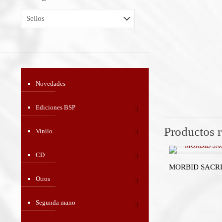
Novedades
Ediciones BSP
Productos 
Vinilo
CD
MORBID SACRIFI
Otros
Segunda mano