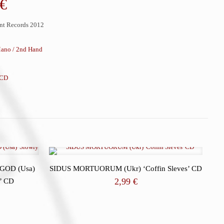
€
nt Records 2012
ano / 2nd Hand
CD
GOD (Usa)
SIDUS MORTUORUM (Ukr) ‘Coffin Sleves’ CD
2,99
€
…’ CD