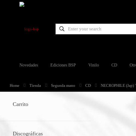
Novedades
Ediciones BSP
Vinilo
CD
Otr
Home
Tienda
Segunda mano
CD
NECROPHILE (Jap) ‘
Carrito
Discográficas