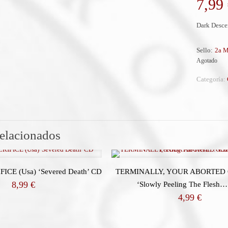
7,99
Dark Desce
Sello:
2a M
Agotado
Categoría:
relacionados
CE (Usa) ‘Severed Death’ CD
TERMINALLY, YOUR ABORTED 
8,99
€
‘Slowly Peeling The Flesh
4,99
€