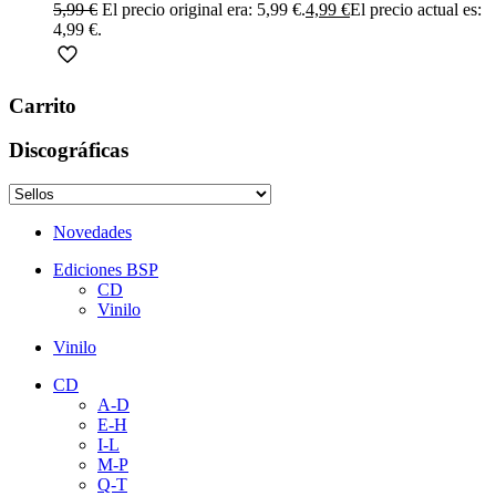
5,99
€
El precio original era: 5,99 €.
4,99
€
El precio actual es:
4,99 €.
Carrito
Discográficas
Novedades
Ediciones BSP
CD
Vinilo
Vinilo
CD
A-D
E-H
I-L
M-P
Q-T