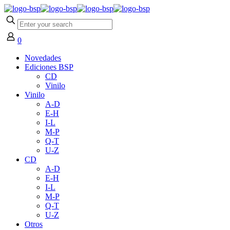
0
Novedades
Ediciones BSP
CD
Vinilo
Vinilo
A-D
E-H
I-L
M-P
Q-T
U-Z
CD
A-D
E-H
I-L
M-P
Q-T
U-Z
Otros