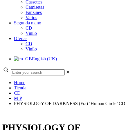
Cassettes
Camisetas
Fanzines
Varios
Segunda mano
CD
Vinilo
Ofertas
CD
Vinilo
English (UK)
✕
Home
Tienda
CD
M-P
PHYSIOLOGY OF DARKNESS (Fra) ‘Human Circle’ CD
PHYSIOLOGY OF