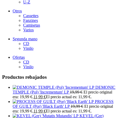
U-Z
Otros
Cassettes
Fanzines
Camisetas
Varios
Segunda mano
CD
Vinilo
Ofertas
CD
Vinilo
Productos rebajados
DEMONIC
TEMPLE (Pol) 'Incrementum' LP
19,99
€
El precio original
era: 19,99 €.
11,99
€
El precio actual es: 11,99 €.
PROCESS
OF GUILT (Por) 'Black Earth' LP
19,99
€
El precio original
era: 19,99 €.
11,99
€
El precio actual es: 11,99 €.
KEVEL (Gre)