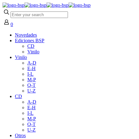
0
Novedades
Ediciones BSP
CD
Vinilo
Vinilo
A-D
E-H
I-L
M-P
Q-T
U-Z
CD
A-D
E-H
I-L
M-P
Q-T
U-Z
Otros