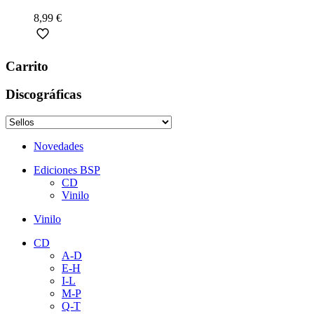
8,99
€
Carrito
Discográficas
Novedades
Ediciones BSP
CD
Vinilo
Vinilo
CD
A-D
E-H
I-L
M-P
Q-T