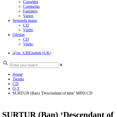
Cassettes
Camisetas
Fanzines
Varios
Segunda mano
CD
Vinilo
Ofertas
CD
Vinilo
English (UK)
✕
Home
Tienda
CD
Q-T
SURTUR (Ban) ‘Descendant of time’ MINI CD
SURTUR (Ban) ‘Descendant of